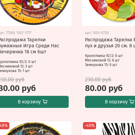
арт.
77289, 1502-5717
арт.
1502-0720
Распродажа Тарелки
Распродажа Тарелка 
бумажные Игра Среди Нас
пух и друзья 20 см. 8 
Вечеринка 18 см 6шт
Кропоткина 92/2: 0 шт
Мясниковой 12: 6 шт
Кропоткина 92/2: 0 шт
Земнухова 15: 0 шт
Мясниковой 12: 3 шт
емнухова 15: 1 шт
230.00 руб
230.00 руб
80.00 руб
80.00 руб
В корзину
В корзину
-48%
-40%