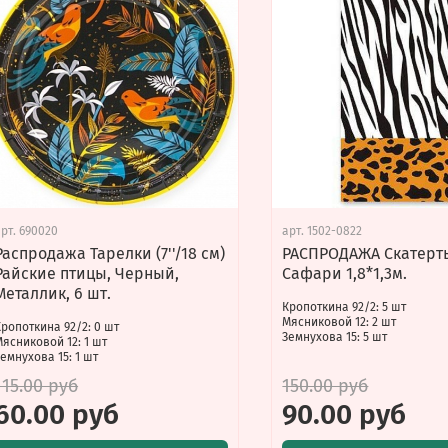
арт.
690020
арт.
1502-0822
Распродажа Тарелки (7''/18 см)
РАСПРОДАЖА Скатерть
Райские птицы, Черный,
Сафари 1,8*1,3м.
Металлик, 6 шт.
Кропоткина 92/2: 5 шт
Мясниковой 12: 2 шт
Кропоткина 92/2: 0 шт
Земнухова 15: 5 шт
Мясниковой 12: 1 шт
емнухова 15: 1 шт
115.00 руб
150.00 руб
60.00 руб
90.00 руб