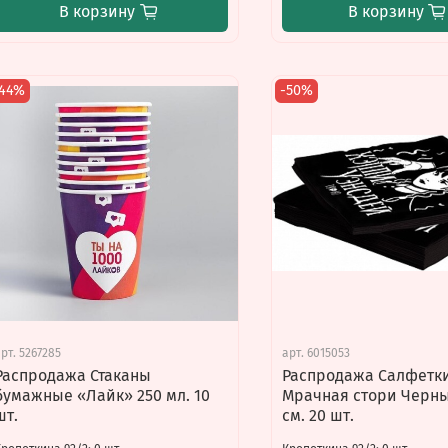
В корзину
В корзину
-44%
-50%
арт.
5267285
арт.
6015053
Распродажа Стаканы
Распродажа Салфетк
бумажные «Лайк» 250 мл. 10
Мрачная стори Черны
шт.
см. 20 шт.