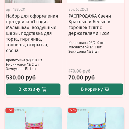
арт.
1885631
арт.
6052553
Набор для оформления
РАСПРОДАЖА Свечи
праздника «1 годик.
Красные и белые в
Малышка», воздушные
горошек 12шт с
шары, подставка для
держателями 12см
торта, гирлянда,
Кропоткина 92/2: 0 шт
топперы, открытка,
Мясниковой 12: 3 шт
свеча
Земнухова 15: 3 шт
Кропоткина 92/2: 0 шт
Мясниковой 12: 2 шт
Земнухова 15: 1 шт
170.00 руб
530.00 руб
70.00 руб
В корзину
В корзину
-55%
-55%