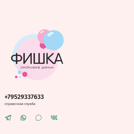
+79529337633
справочная служба