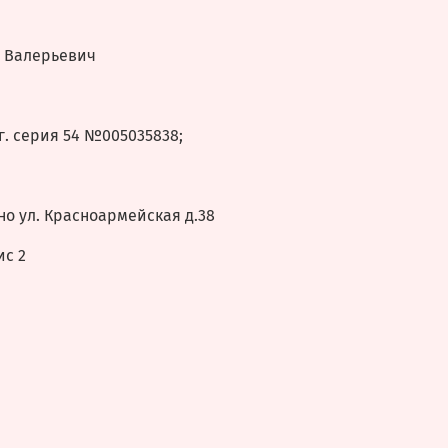
 Валерьевич
тября 2015г. серия 54 №005035838;
но ул. Красноармейская д.38
ис 2