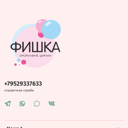
+79529337633
справочная служба