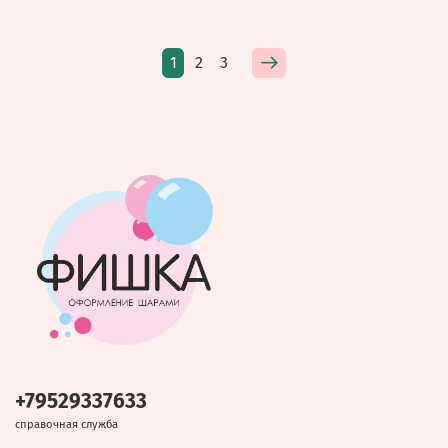
1
2
3
+79529337633
справочная служба