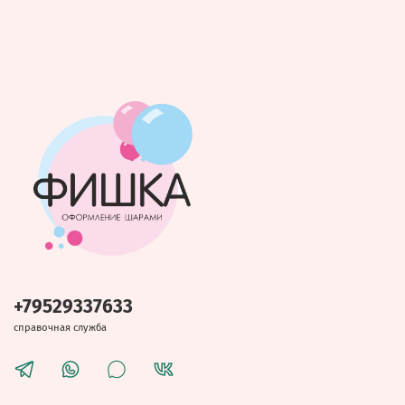
+79529337633
справочная служба