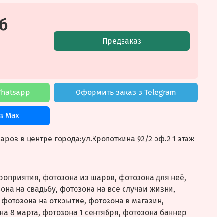
б
Предзаказ
Whatsapp
Оформить заказ в Telegram
в Max
ров в центре города:ул.Кропоткина 92/2 оф.2 1 этаж
оприятия, фотозона из шаров, фотозона для неё,
она на свадьбу, фотозона на все случаи жизни,
 фотозона на открытие, фотозона в магазин,
на 8 марта, фотозона 1 сентября, фотозона баннер