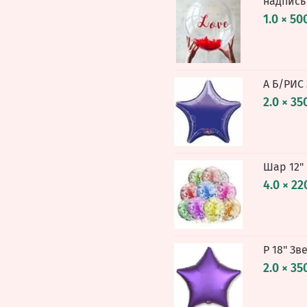
надпись
1.0 × 50
А Б/РИС
2.0 × 35
Шар 12"
4.0 × 22
Р 18" З
2.0 × 35