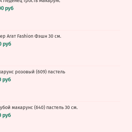
А Леденец трость Макарунс
00 руб
пер Агат Fashion Фэшн 30 см.
0 руб
карунс розовый (609) пастель
0 руб
олубой макарунс (640) пастель 30 см.
0 руб