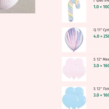
Г ФИГУР
1.0 × 10
Q 11" Су
4.0 × 25
S 12" Ма
3.0 × 16
S 12'' Г
3.0 × 16