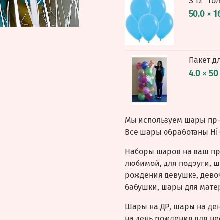
S 12'' Г
50.0 × 1
Пакет д
4.0 × 50
Мы используем шары пр-в
Все шары обработаны Hi-
Наборы шаров на ваш пр
любимой, для подруги, ш
рождения девушке, девоч
бабушки, шары для матер
Шары на ДР, шары на де
на день рождения для не