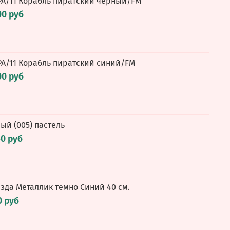
А/11 Корабль пиратский черный/FM
00 руб
А/11 Корабль пиратский синий/FM
00 руб
лый (005) пастель
60 руб
езда Металлик темно Синий 40 см.
0 руб