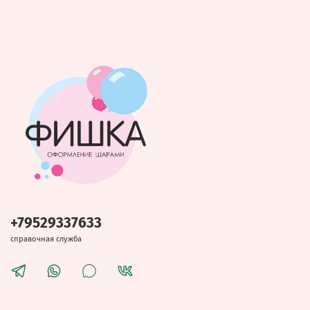
+79529337633
справочная служба