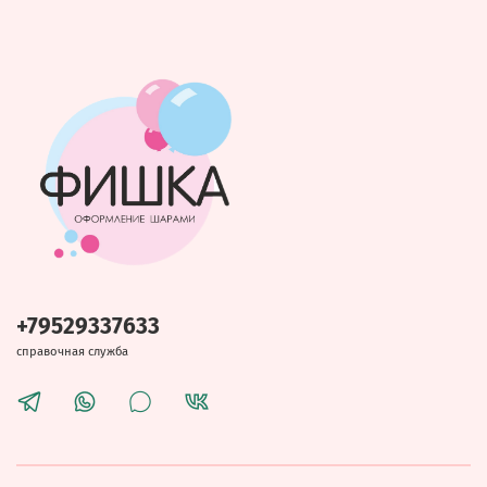
+79529337633
справочная служба