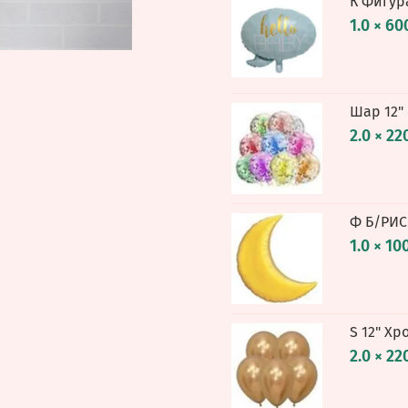
К Фигур
1.0 × 60
Шар 12"
2.0 × 22
Ф Б/РИС
1.0 × 10
S 12" Хр
2.0 × 22