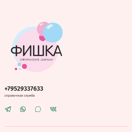
+79529337633
справочная служба