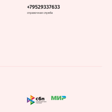
+79529337633
справочная служба