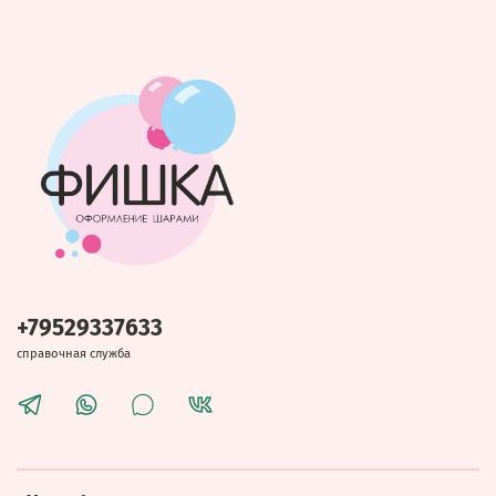
+79529337633
справочная служба