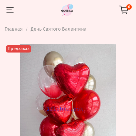
0
Главная
День Святого Валентина
Предзаказ