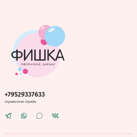
+79529337633
справочная служба